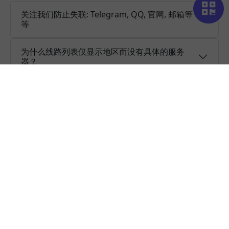
关注我们防止失联: Telegram, QQ, 官网, 邮箱等
等
为什么线路列表仅显示地区而没有具体的服务
器？
黑豹加速器是一个永久免费的VPN吗？
是否支持多设备同时登陆使用同一黑豹加速器账
号？
黑豹加速器是否提供免费试用?
黑豹加速器是否保存浏览日志以及是否安全?